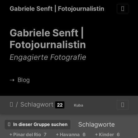
Gabriele Senft | Fotojournalistin
Gabriele Senft |
Fotojournalistin
Engagierte Fotografie
⇢
Blog
Schlagwort
22
Kuba
Schlagworte
In dieser Gruppe suchen
+ Pinar del Rio
7
+ Havanna
6
+ Kinder
6