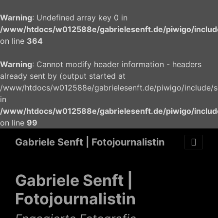
Warning
: Undefined array key 0 in
/www/htdocs/w012588e/gabrielesenft.de/piwigo/include/
on line
364
Warning
: Cannot modify header information - headers
already sent by (output started at
/www/htdocs/w012588e/gabrielesenft.de/piwigo/include/sea
in
/www/htdocs/w012588e/gabrielesenft.de/piwigo/inclu
on line
99
Gabriele Senft | Fotojournalistin
Gabriele Senft |
Fotojournalistin