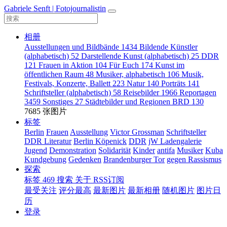
Gabriele Senft | Fotojournalistin
相册
Ausstellungen und Bildbände
1434
Bildende Künstler
(alphabetisch)
52
Darstellende Kunst (alphabetisch)
25
DDR
121
Frauen in Aktion
104
Für Euch
174
Kunst im
öffentlichen Raum
48
Musiker, alphabetisch
106
Musik,
Festivals, Konzerte, Ballett
223
Natur
140
Porträts
141
Schriftsteller (alphabetisch)
58
Reisebilder
1966
Reportagen
3459
Sonstiges
27
Städtebilder und Regionen BRD
130
7685 张图片
标签
Berlin
Frauen
Ausstellung
Victor Grossman
Schriftsteller
DDR Literatur
Berlin Köpenick
DDR
jW Ladengalerie
Jugend
Demonstration
Solidarität
Kinder
antifa
Musiker
Kuba
Kundgebung
Gedenken
Brandenburger Tor
gegen Rassismus
探索
标签
469
搜索
关于
RSS订阅
最受关注
评分最高
最新图片
最新相册
随机图片
图片日
历
登录