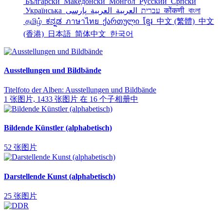
Български
Македонски
Монгол
Русский
Српски
Українська
العربية
العربية
עברית
پارسی
कोंकणी
বাংলা
தமிழ்
ಕನ್ನಡ
ภาษาไทย
ქართული
ខ្មែរ
中文 (繁體)
中文
(香港)
日本語
简体中文
한국어
Ausstellungen und Bildbände
Titelfoto der Alben: Ausstellungen und Bildbände
1 张图片, 1433 张图片 在 16 个子相册中
Bildende Künstler (alphabetisch)
52 张图片
Darstellende Kunst (alphabetisch)
25 张图片