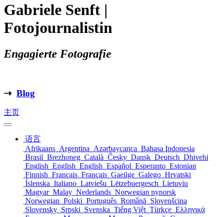
Gabriele Senft |
Fotojournalistin
Engagierte Fotografie
⇢
Blog
主页
语言
Afrikaans
Argentina
Azərbaycanca
Bahasa Indonesia
Brasil
Brezhoneg
Català
Česky
Dansk
Deutsch
Dhivehi
English
English
English
Español
Esperanto
Estonian
Finnish
Français
Français
Gaeilge
Galego
Hrvatski
Íslenska
Italiano
Latviešu
Lëtzebuergesch
Lietuviu
Magyar
Malay
Nederlands
Norwegian nynorsk
Norwegian
Polski
Português
Română
Slovenšcina
Slovensky
Srpski
Svenska
Tiếng Việt
Türkçe
Ελληνικά